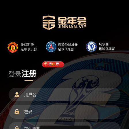
送
18
元
注册
登录